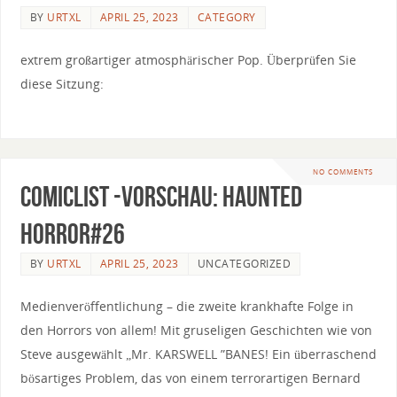
BY
URTXL
APRIL 25, 2023
CATEGORY
extrem großartiger atmosphärischer Pop. Überprüfen Sie
diese Sitzung:
NO COMMENTS
Comiclist -Vorschau: Haunted
Horror#26
BY
URTXL
APRIL 25, 2023
UNCATEGORIZED
Medienveröffentlichung – die zweite krankhafte Folge in
den Horrors von allem! Mit gruseligen Geschichten wie von
Steve ausgewählt „Mr. KARSWELL ”BANES! Ein überraschend
bösartiges Problem, das von einem terrorartigen Bernard