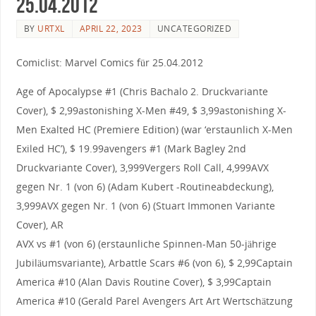
25.04.2012
BY
URTXL
APRIL 22, 2023
UNCATEGORIZED
Comiclist: Marvel Comics für 25.04.2012
Age of Apocalypse #1 (Chris Bachalo 2. Druckvariante
Cover), $ 2,99astonishing X-Men #49, $ 3,99astonishing X-
Men Exalted HC (Premiere Edition) (war ‘erstaunlich X-Men
Exiled HC’), $ 19.99avengers #1 (Mark Bagley 2nd
Druckvariante Cover), 3,999Vergers Roll Call, 4,999AVX
gegen Nr. 1 (von 6) (Adam Kubert -Routineabdeckung),
3,999AVX gegen Nr. 1 (von 6) (Stuart Immonen Variante
Cover), AR
AVX vs #1 (von 6) (erstaunliche Spinnen-Man 50-jährige
Jubiläumsvariante), Arbattle Scars #6 (von 6), $ 2,99Captain
America #10 (Alan Davis Routine Cover), $ 3,99Captain
America #10 (Gerald Parel Avengers Art Art Wertschätzung