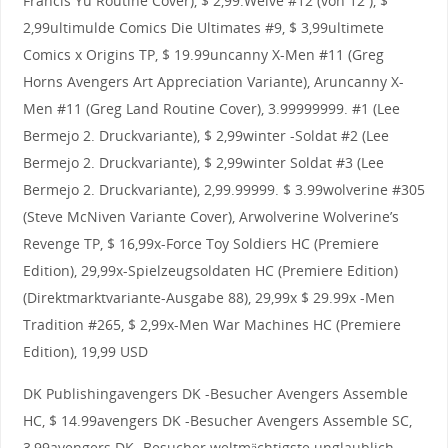
Francis Yu Routine Cover), $ 2,99.Welve #12 (von 12 ), $
2,99ultimulde Comics Die Ultimates #9, $ 3,99ultimete
Comics x Origins TP, $ 19.99uncanny X-Men #11 (Greg
Horns Avengers Art Appreciation Variante), Aruncanny X-
Men #11 (Greg Land Routine Cover), 3.99999999. #1 (Lee
Bermejo 2. Druckvariante), $ 2,99winter -Soldat #2 (Lee
Bermejo 2. Druckvariante), $ 2,99winter Soldat #3 (Lee
Bermejo 2. Druckvariante), 2,99.99999. $ 3.99wolverine #305
(Steve McNiven Variante Cover), Arwolverine Wolverine’s
Revenge TP, $ 16,99x-Force Toy Soldiers HC (Premiere
Edition), 29,99x-Spielzeugsoldaten HC (Premiere Edition)
(Direktmarktvariante-Ausgabe 88), 29,99x $ 29.99x -Men
Tradition #265, $ 2,99x-Men War Machines HC (Premiere
Edition), 19,99 USD
DK Publishingavengers DK -Besucher Avengers Assemble
HC, $ 14.99avengers DK -Besucher Avengers Assemble SC,
3,99avengers DK -Besucher weltmächtigste unglaublich