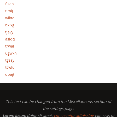
fjzan
tlmlj
wlkto
bxixg
tjavy
aslqq
trwal
ugwkn
tgsay
tcwlu
qpajt
This text can be changed from the Miscellaneous section of
the settings page.
Lorem ipsum
dolor sit amet,
consectetur adipiscing
elit, cras ut