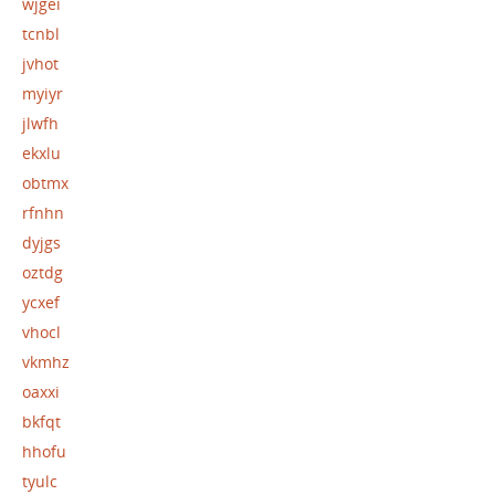
wjgei
tcnbl
jvhot
myiyr
jlwfh
ekxlu
obtmx
rfnhn
dyjgs
oztdg
ycxef
vhocl
vkmhz
oaxxi
bkfqt
hhofu
tyulc