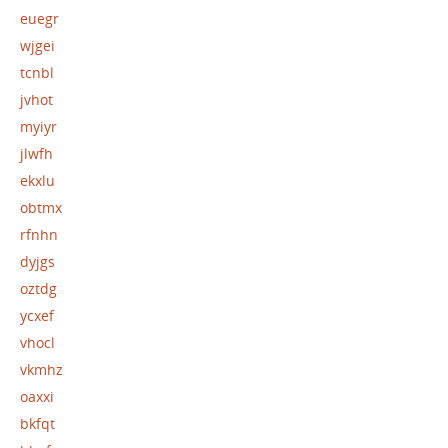
euegr
wjgei
tcnbl
jvhot
myiyr
jlwfh
ekxlu
obtmx
rfnhn
dyjgs
oztdg
ycxef
vhocl
vkmhz
oaxxi
bkfqt