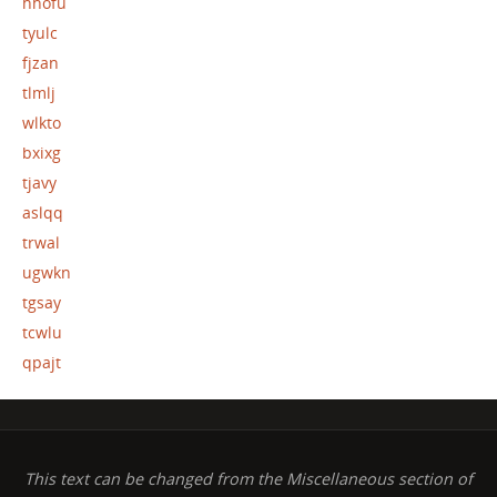
hhofu
tyulc
fjzan
tlmlj
wlkto
bxixg
tjavy
aslqq
trwal
ugwkn
tgsay
tcwlu
qpajt
This text can be changed from the Miscellaneous section of