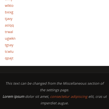
wlkto
bxixg
tjavy
aslqq
trwal
ugwkn
tgsay
tcwlu
qpajt
This text can be changed from the Miscellaneous section of
the settings page.
Lorem ipsum
dolor sit amet,
consectetur adipiscing
elit, cras ut
imperdiet augue.