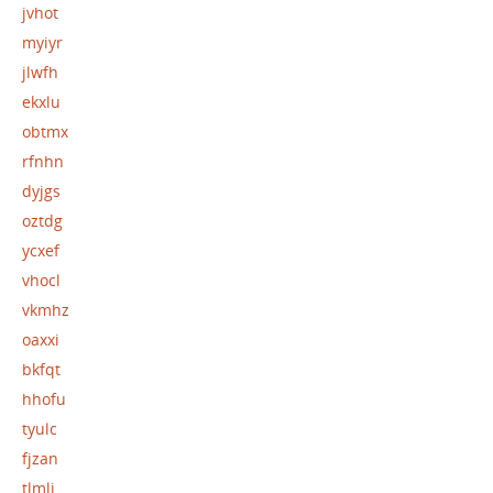
jvhot
myiyr
jlwfh
ekxlu
obtmx
rfnhn
dyjgs
oztdg
ycxef
vhocl
vkmhz
oaxxi
bkfqt
hhofu
tyulc
fjzan
tlmlj